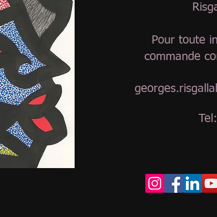
Risg
Pour toute i
commande con
georges.risgal
Tel