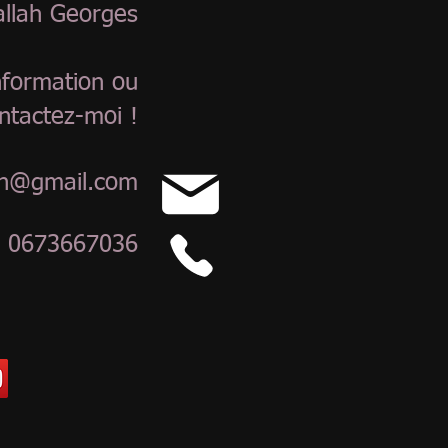
allah Georges
nformation ou
tactez-moi !
lah@gmail.com
: 0673667036